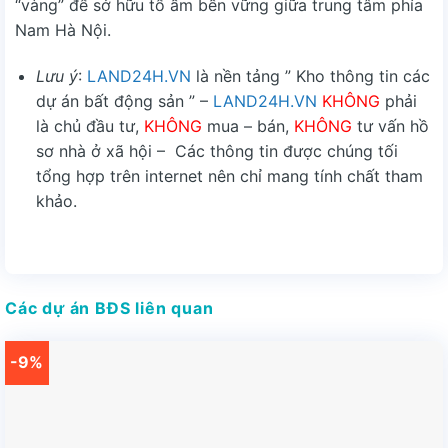
“vàng” để sở hữu tổ ấm bền vững giữa trung tâm phía
Nam Hà Nội.
Lưu ý
:
LAND24H.VN
là nền tảng ” Kho thông tin các
dự án bất động sản ” –
LAND24H.VN
KHÔNG
phải
là chủ đầu tư,
KHÔNG
mua – bán,
KHÔNG
tư vấn hồ
sơ nhà ở xã hội – Các thông tin được chúng tối
tổng hợp trên internet nên chỉ mang tính chất tham
khảo.
Các dự án BĐS liên quan
-9%