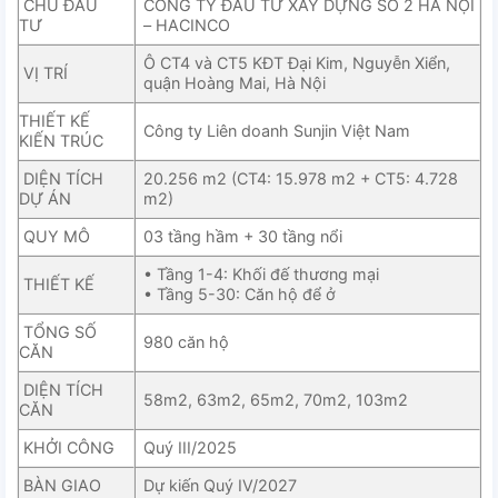
CHỦ ĐẦU
CÔNG TY ĐẦU TƯ XÂY DỰNG SỐ 2 HÀ NỘI
TƯ
– HACINCO
Ô CT4 và CT5 KĐT Đại Kim, Nguyễn Xiển,
VỊ TRÍ
quận Hoàng Mai, Hà Nội
THIẾT KẾ
Công ty Liên doanh Sunjin Việt Nam
KIẾN TRÚC
DIỆN TÍCH
20.256 m2 (CT4: 15.978 m2 + CT5: 4.728
DỰ ÁN
m2)
QUY MÔ
03 tầng hầm + 30 tầng nổi
• Tầng 1-4: Khối đế thương mại
THIẾT KẾ
• Tầng 5-30: Căn hộ để ở
TỔNG SỐ
980 căn hộ
CĂN
DIỆN TÍCH
58m2, 63m2, 65m2, 70m2, 103m2
CĂN
KHỞI CÔNG
Quý III/2025
BÀN GIAO
Dự kiến Quý IV/2027