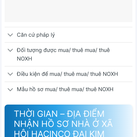
Căn cứ pháp lý
Đối tượng được mua/ thuê mua/ thuê
NOXH
Điều kiện để mua/ thuê mua/ thuê NOXH
Mẫu hồ sơ mua/ thuê mua/ thuê NOXH
THỜI GIAN – ĐỊA ĐIỂM
NHẬN HỒ SƠ NHÀ Ở XÃ
HỘI HACINCO ĐẠI KIM