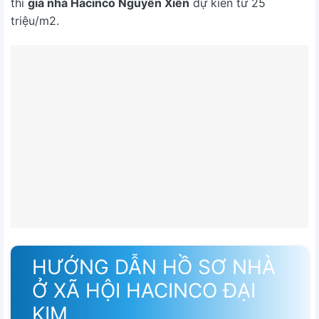
thì
giá nhà Hacinco Nguyễn Xiển
dự kiến từ 25
triệu/m2.
HƯỚNG DẪN HỒ SƠ NHÀ
Ở XÃ HỘI HACINCO ĐẠI
KIM