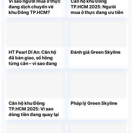
Vì sao người mua ở thực
Căn hộ khu Đông
đang dịch chuyển về
TP.HCM 2025: Người
khu Đông TP.HCM?
mua ở thực đang ưu tiên
điều gì?
HT Pearl Dĩ An: Căn hộ
Đánh giá Green Skyline
đã bàn giao, sổ hồng
từng căn – vì sao đang
được săn tìm?
Căn hộ khu Đông
Pháp lý Green Skyline
TP.HCM 2025: Vì sao
dòng tiền đang quay lại
các dự án “ở thật – tiện
thật”?