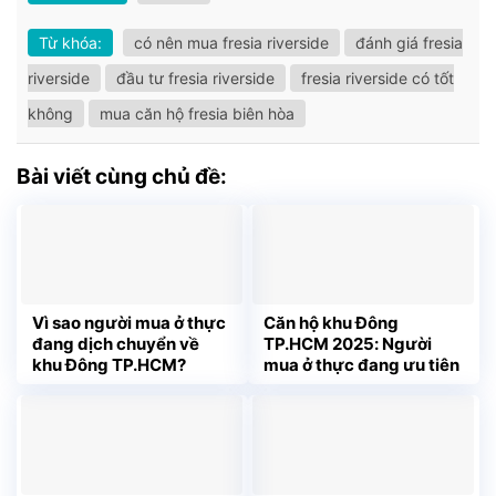
Từ khóa:
có nên mua fresia riverside
đánh giá fresia
riverside
đầu tư fresia riverside
fresia riverside có tốt
không
mua căn hộ fresia biên hòa
Bài viết cùng chủ đề:
Vì sao người mua ở thực
Căn hộ khu Đông
đang dịch chuyển về
TP.HCM 2025: Người
khu Đông TP.HCM?
mua ở thực đang ưu tiên
điều gì?