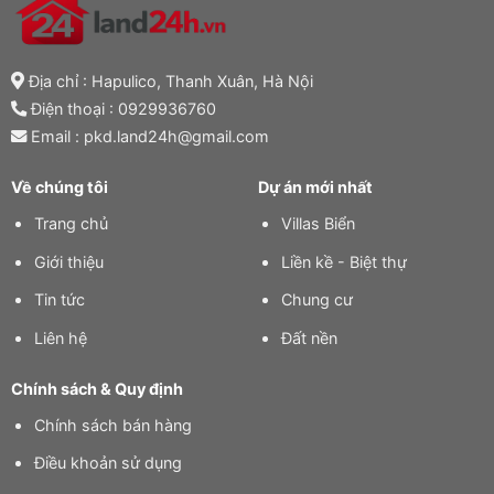
Địa chỉ : Hapulico, Thanh Xuân, Hà Nội
Điện thoại :
0929936760
Email : pkd.land24h@gmail.com
Về chúng tôi
Dự án mới nhất
Trang chủ
Villas Biển
Giới thiệu
Liền kề - Biệt thự
Tin tức
Chung cư
Liên hệ
Đất nền
Chính sách & Quy định
Chính sách bán hàng
Điều khoản sử dụng