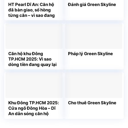
HT Pearl Dĩ An: Căn hộ
Đánh giá Green Skyline
đã bàn giao, sổ hồng
từng căn – vì sao đang
được săn tìm?
Căn hộ khu Đông
Pháp lý Green Skyline
TP.HCM 2025: Vì sao
dòng tiền đang quay lại
các dự án “ở thật – tiện
thật”?
Khu Đông TP.HCM 2025:
Cho thuê Green Skyline
Cửa ngõ Đông Hòa – Dĩ
An dẫn sóng căn hộ