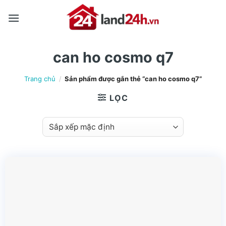
Skip
to
content
can ho cosmo q7
Trang chủ
/
Sản phẩm được gắn thẻ “can ho cosmo q7”
LỌC