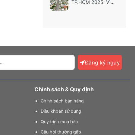
TP.HCM 2025: Vì
sao dòng tiền đang
quay lại các dự án
“ở thật – tiện thật”?
Chính sách & Quy định
Chính sách bán hàng
Điều khoản sử dụng
Quy trình mua bán
Câu hỏi thường gặp