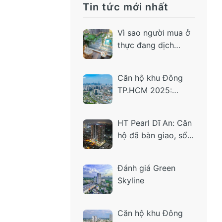
Tin tức mới nhất
Vì sao người mua ở
thực đang dịch
chuyển về khu Đông
TP.HCM?
Căn hộ khu Đông
TP.HCM 2025:
Người mua ở thực
đang ưu tiên điều
HT Pearl Dĩ An: Căn
gì?
hộ đã bàn giao, sổ
hồng từng căn – vì
sao đang được săn
Đánh giá Green
tìm?
Skyline
Căn hộ khu Đông