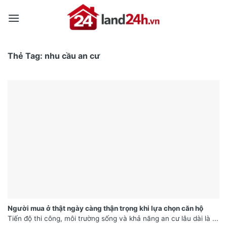
Skip
to
content
Thẻ Tag:
nhu cầu an cư
Người mua ở thật ngày càng thận trọng khi lựa chọn căn hộ
Tiến độ thi công, môi trường sống và khả năng an cư lâu dài là ...